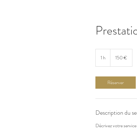
Prestati
150
euros
1 h
1
150 €
Réserver
Description du se
Décrivez votre service 