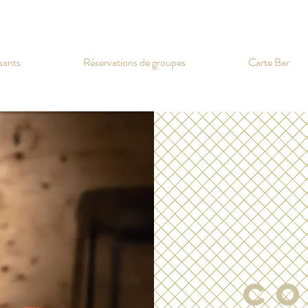
sants
Réservations de groupes
Carte Bar
co